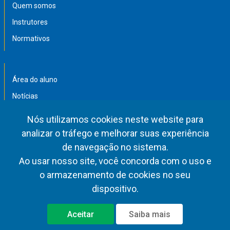
Quem somos
Instrutores
Normativos
Área do aluno
Notícias
Trabalhos acadêmicos
Nós utilizamos cookies neste website para
Afastamentos
analizar o tráfego e melhorar suas experiência
de navegação no sistema.
Ao usar nosso site, você concorda com o uso e
Política de privacidade
Termos de uso
o armazenamento de cookies no seu
dispositivo.
Desenvolvido pelo Time da Subsecretaria de Gestão Estratégica,
Aceitar
Saiba mais
Projetos e Tecnologia - SUGET